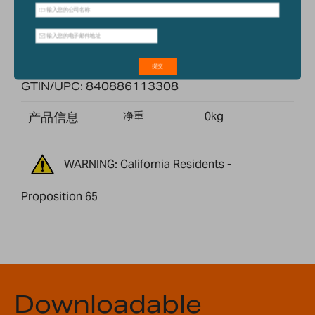
技术规格
型号
LUNA DENSITY KIT
项目编号: 1060015357
GTIN/UPC: 840886113308
产品信息
净重
0kg
WARNING: California Residents -
Proposition 65
Downloadable