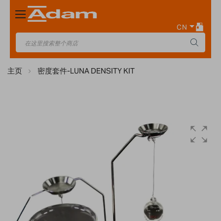
Toggle
Nav
CN
主页
密度套件-LUNA DENSITY KIT
Skip
to
the
end
of
the
images
gallery