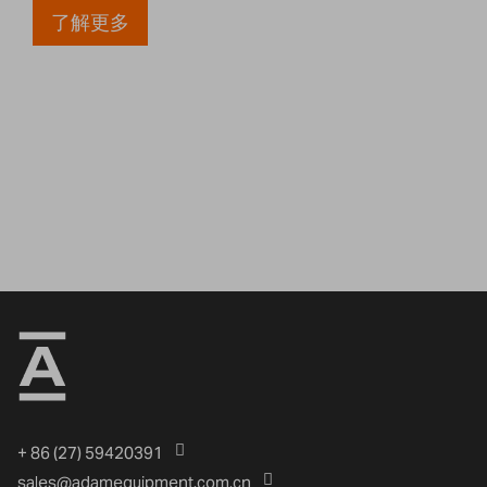
了解更多
+ 86 (27) 59420391
sales@adamequipment.com.cn