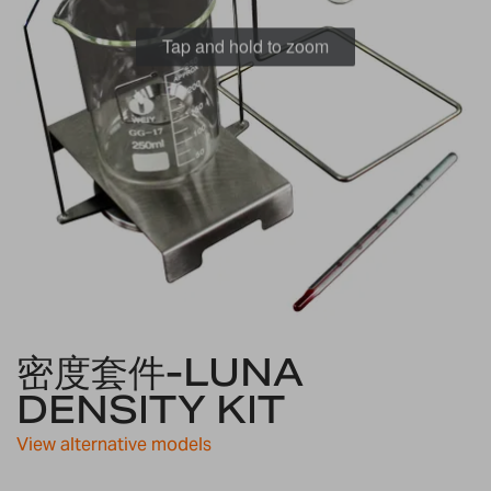
Tap and hold to zoom
Skip
密度套件-LUNA
to
the
DENSITY KIT
beginning
of
View alternative models
the
images