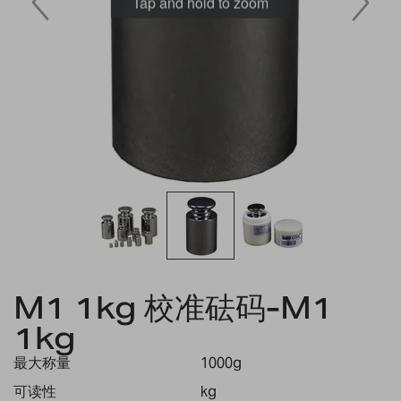
Tap and hold to zoom
Skip
to
M1 1kg 校准砝码-M1
the
1kg
beginning
of
最大称量
1000g
the
images
可读性
kg