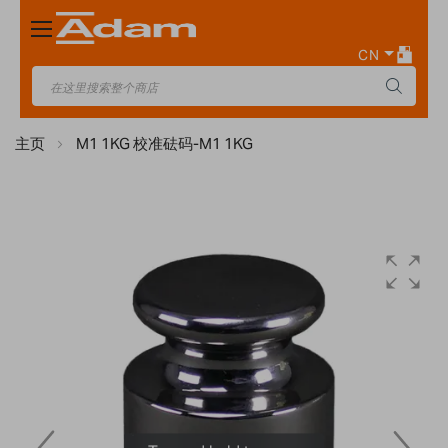
Toggle
Nav
CN
主页
M1 1KG 校准砝码-M1 1KG
Skip
to
the
end
of
the
images
gallery