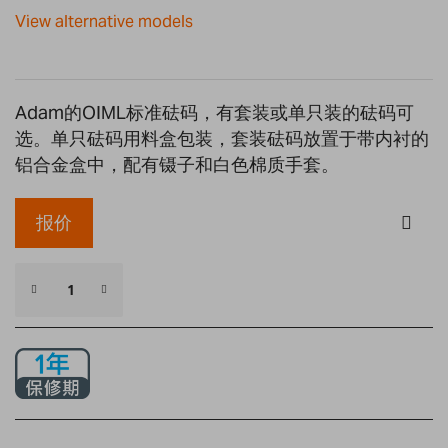
gallery
View alternative models
Adam的OIML标准砝码，有套装或单只装的砝码可
选。单只砝码用料盒包装，套装砝码放置于带内衬的
铝合金盒中，配有镊子和白色棉质手套。
报价