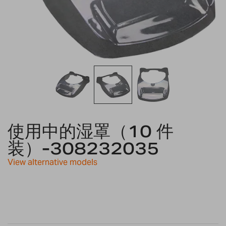
Skip
to
使用中的湿罩（10 件
the
装）-308232035
beginning
of
View alternative models
the
images
gallery