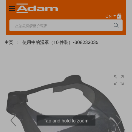
Toggle
Nav
CN
主页
使用中的湿罩（10 件装）-308232035
Skip
to
the
end
of
the
images
gallery
Tap and hold to zoom