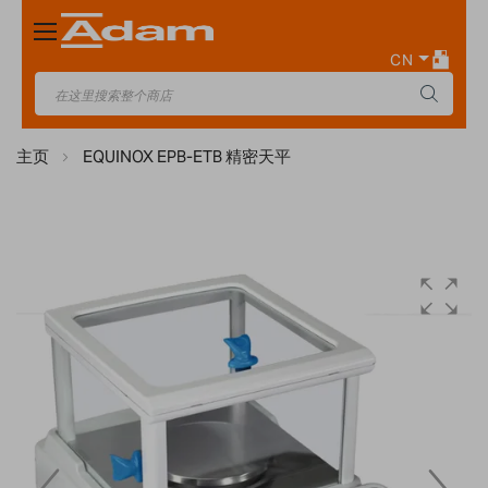
Toggle
Nav
CN
主页
EQUINOX EPB-ETB 精密天平
Skip
to
the
end
of
the
images
gallery