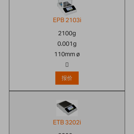
EPB 2103i
2100g
0.001g
110mm ø
报价
ETB 3202i