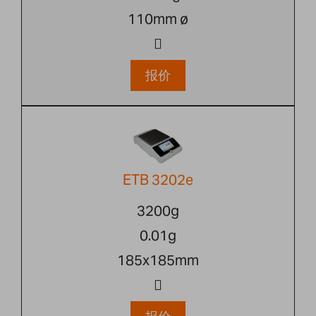
110mm ø
报价
ETB 3202e
3200g
0.01g
185x185mm