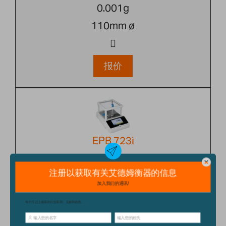
0.001g
110mm ø
报价
EPB 723i
720g
0.001g
110mm ø