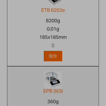
ETB 8202e
8200g
0.01g
185x185mm
报价
EPB 363i
360g