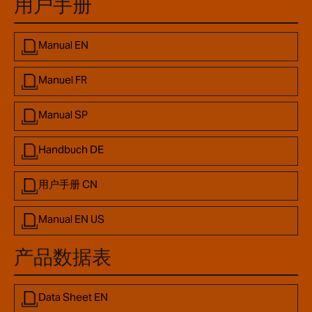
用户手册
Manual EN
Manuel FR
Manual SP
Handbuch DE
用户手册 CN
Manual EN US
产品数据表
Data Sheet EN