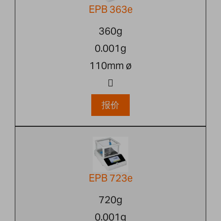
EPB 363e
360g
0.001g
110mm ø
报价
EPB 723e
720g
0.001g