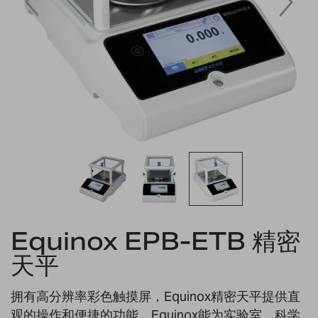
Skip
Equinox EPB-ETB 精密
to
the
天平
beginning
of
the
拥有高分辨率彩色触摸屏，Equinox精密天平提供直
images
观的操作和便捷的功能。Equinox能为实验室、科学