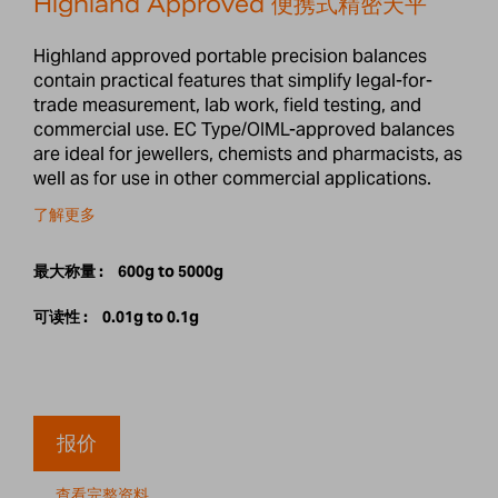
Highland Approved 便携式精密天平
Highland approved portable precision balances
contain practical features that simplify legal-for-
trade measurement, lab work, field testing, and
commercial use. EC Type/OIML-approved balances
are ideal for jewellers, chemists and pharmacists, as
well as for use in other commercial applications.
了解更多
最大称量 :
600g to 5000g
可读性 :
0.01g to 0.1g
报价
查看完整资料