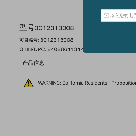
型号
3012313008
项目编号: 3012313008
GTIN/UPC: 840886113148
产品信息
WARNING: California Residents - Propositio