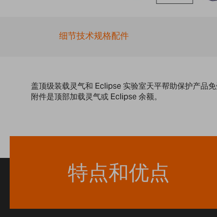
Skip
to
the
细节
技术规格
配件
beginning
of
the
images
gallery
盖顶级装载灵气和 Eclipse 实验室天平帮助保
附件是顶部加载灵气或 Eclipse 余额。
特点和优点