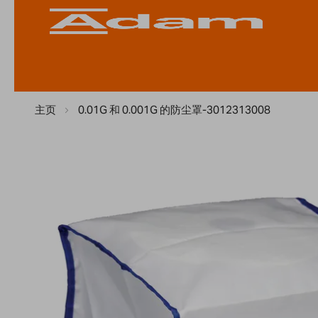
主页
0.01G 和 0.001G 的防尘罩-3012313008
Skip
to
the
end
of
the
images
gallery