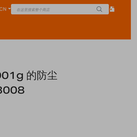
CN
.001g 的防尘
3008