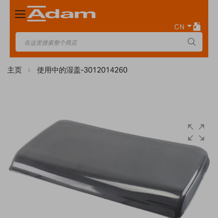
Toggle
Nav
CN
主页
使用中的湿盖-3012014260
Skip
to
the
end
of
the
images
gallery