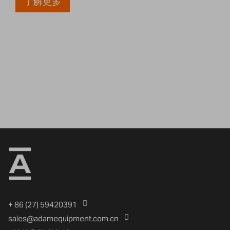
了解更多
+ 86 (27) 59420391
sales@adamequipment.com.cn