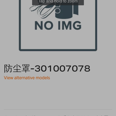
Tap and hold to zoom
Skip
to
防尘罩-301007078
the
beginning
View alternative models
of
the
images
gallery