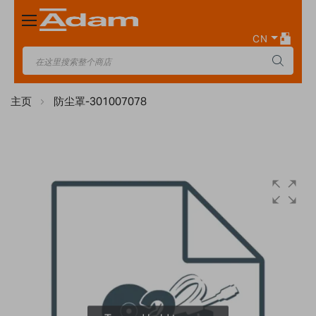
Toggle
Nav
CN
主页
防尘罩-301007078
Skip
to
the
end
of
the
images
gallery