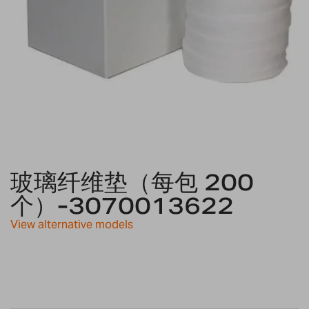
Skip
to
玻璃纤维垫（每包 200
the
个）-3070013622
beginning
of
View alternative models
the
images
gallery