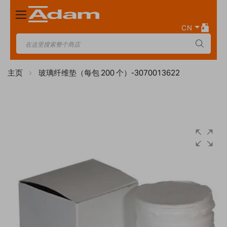
Toggle
Nav
CN
主页
玻璃纤维垫（每包 200 个）-3070013622
Skip
to
the
end
of
the
images
gallery