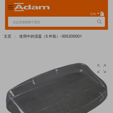
Toggle
Nav
CN
主页
使用中的湿盖（5 件装）-305200001
Skip
to
the
end
of
the
images
gallery