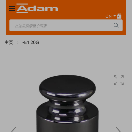
Toggle
Nav
CN
主页
-E1 20G
Skip
to
the
end
of
the
images
gallery