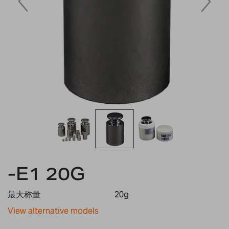
Skip
-E1 20G
to
the
beginning
最大称量
20g
of
the
View alternative models
images