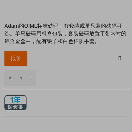
gallery
Adam的OIML标准砝码，有套装或单只装的砝码可
选。单只砝码用料盒包装，套装砝码放置于带内衬的
铝合金盒中，配有镊子和白色棉质手套。
报价