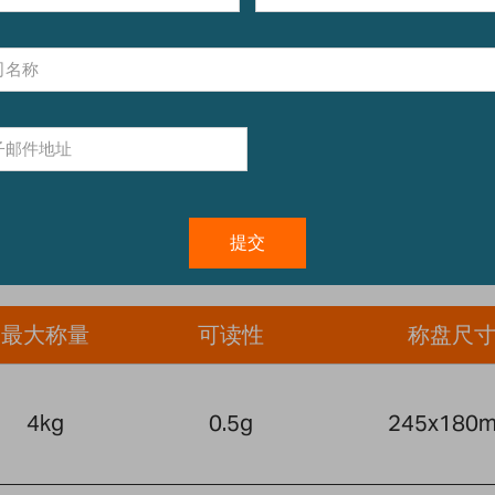
最大称量
可读性
称盘尺
4kg
0.5g
245x180