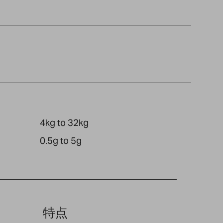
4kg to 32kg
0.5g to 5g
特点