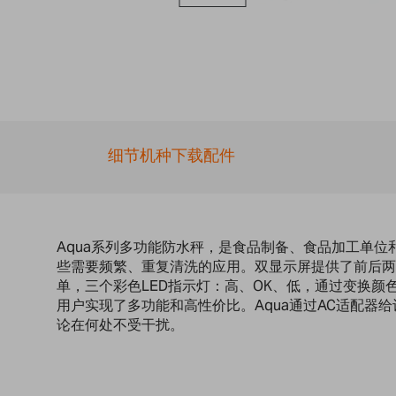
Skip
to
the
beginning
of
the
images
细节
机种
下载
配件
gallery
Aqua系列多功能防水秤，是食品制备、食品加工单位
些需要频繁、重复清洗的应用。双显示屏提供了前后两
单，三个彩色LED指示灯：高、OK、低，通过变换
用户实现了多功能和高性价比。Aqua通过AC适配器
论在何处不受干扰。