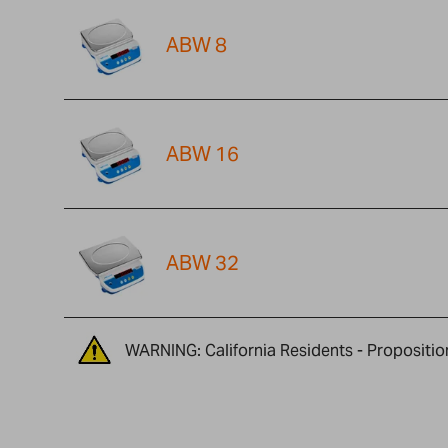
ABW 8
ABW 16
ABW 32
WARNING: California Residents - Propositio