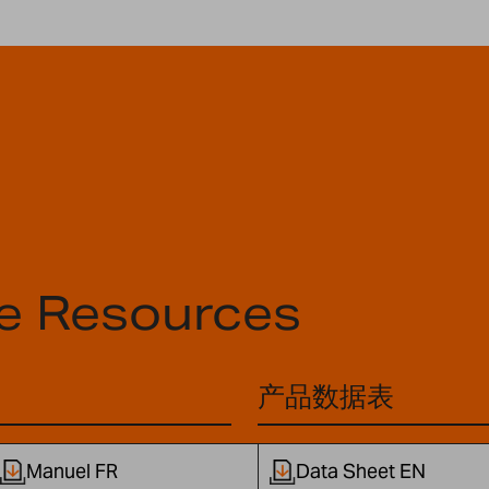
e Resources
产品数据表
Manuel FR
Data Sheet EN