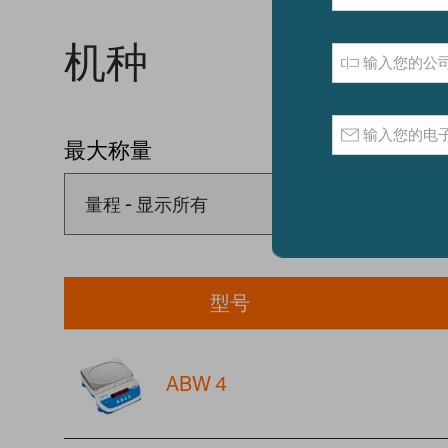
机种
最大称量
可读性
型号
ABW 4