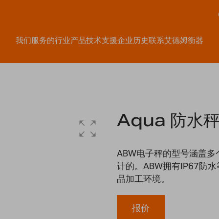
我们服务的行业
产品
技术支援
企业历史
联系艾德姆衡器
Aqua 防水
ABW电子秤的型号涵盖
计的。ABW拥有IP67
品加工环境。
报价