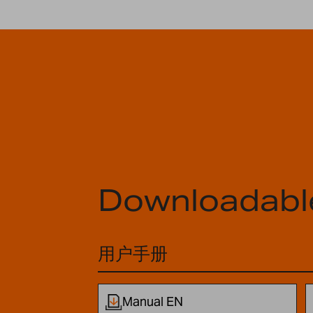
Downloadabl
用户手册
Manual EN