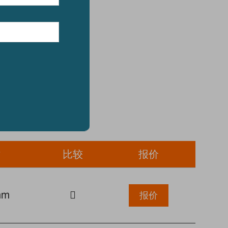
寸
比较
报价
mm
报价