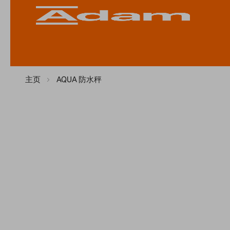
主页
AQUA 防水秤
Skip
to
the
end
of
the
images
gallery