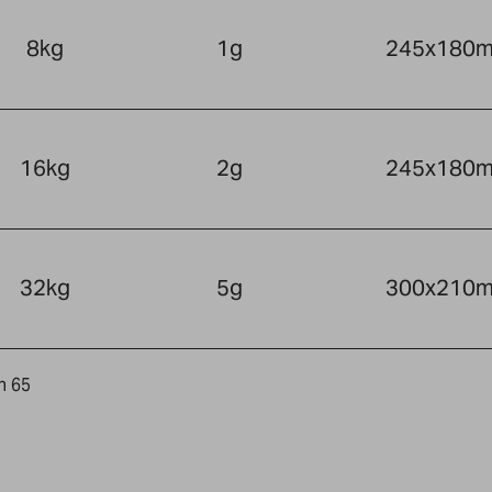
8kg
1g
245x180
16kg
2g
245x180
32kg
5g
300x210
n 65