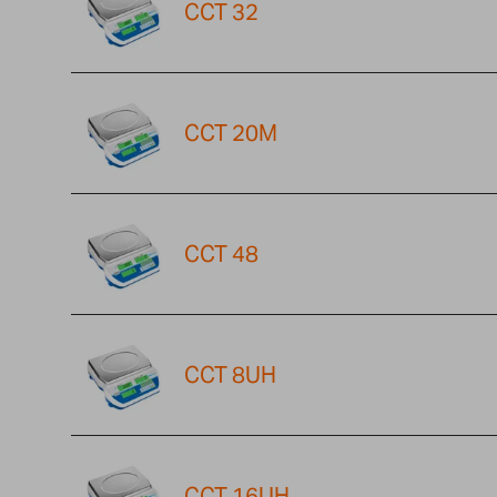
CCT 32
CCT 20M
CCT 48
CCT 8UH
CCT 16UH