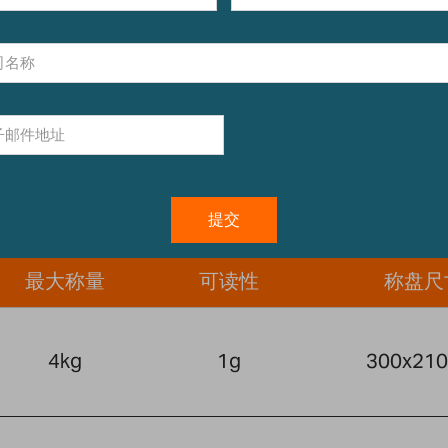
最大称量
可读性
称盘尺
4kg
1g
300x21