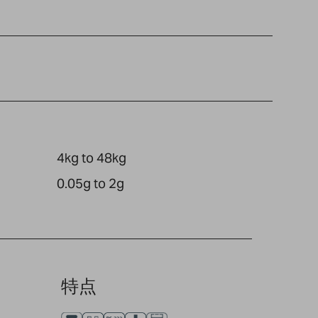
4kg to 48kg
0.05g to 2g
特点