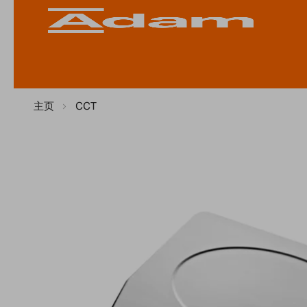
主页
CCT
Skip
to
the
end
of
the
images
gallery