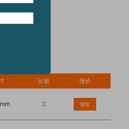
寸
比较
报价
0mm
报价