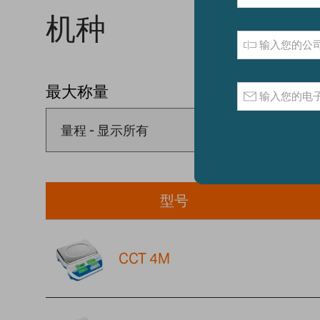
机种
最大称量
可读性
型号
CCT 4M