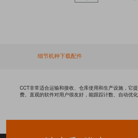
Skip
to
the
beginning
of
the
images
gallery
细节
机种
下载
配件
CCT非常适合运输和接收、仓库使用和生产设施，它
费。直观的软件对用户很友好，能跟踪计数、自动优化