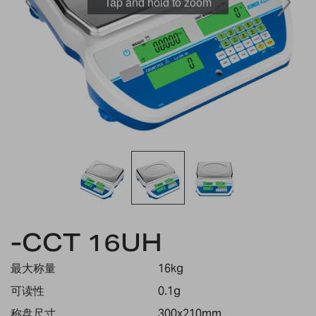
Tap and hold to zoom
Skip
to
-CCT 16UH
the
beginning
最大称量
16kg
of
the
可读性
0.1g
images
称盘尺寸
300x210mm