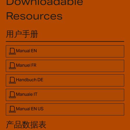
Downloadable
Resources
用户手册
Manual EN
Manuel FR
Handbuch DE
Manuale IT
Manual EN US
产品数据表