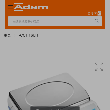
Toggle
Nav
CN
主页
-CCT 16UH
Skip
to
the
end
of
the
images
gallery