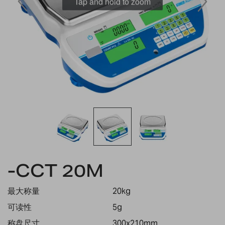
Tap and hold to zoom
Skip
-CCT 20M
to
the
beginning
最大称量
20kg
of
the
可读性
5g
images
称盘尺寸
300x210mm