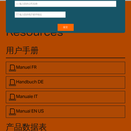
Downloadable
Resources
用户手册
Manuel FR
Handbuch DE
Manuale IT
Manual EN US
产品数据表