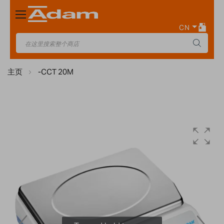
Toggle
Nav
CN
主页
-CCT 20M
Skip
to
the
end
of
the
images
gallery