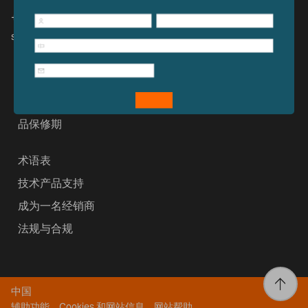
+ 86 (27) 59420391
sales@adamequipment.com.cn
法律和隐私权法
可持续性
关于艾德姆
品保修期
术语表
技术产品支持
成为一名经销商
法规与合规
中国
辅助功能、Cookies 和网站信息
网站帮助