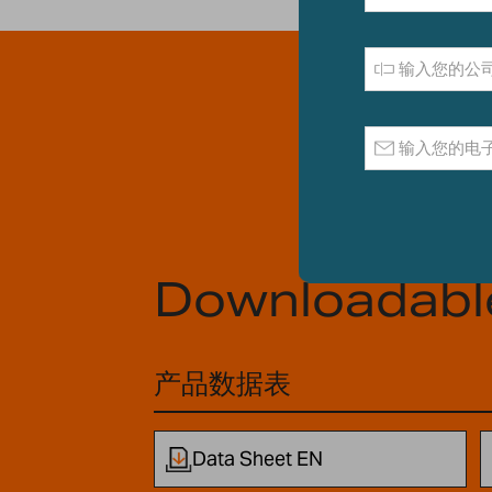
Downloadabl
产品数据表
Data Sheet EN