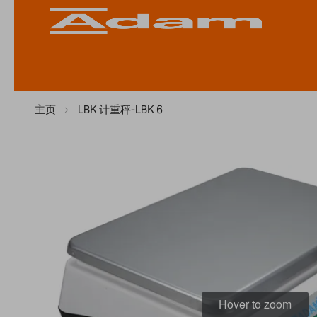
主页
LBK 计重秤-LBK 6
Skip
to
the
end
of
the
images
gallery
Hover to zoom