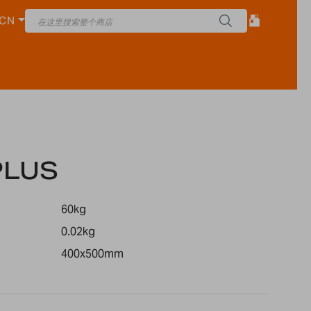
CN
PLUS
60kg
0.02kg
400x500mm