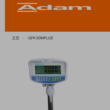
主页
-GFK 60MPLUS
Skip
to
the
end
of
the
images
gallery