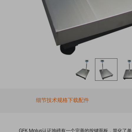
Skip
to
the
细节
技术规格
下载
配件
beginning
of
the
images
gallery
GFK Mplus认证地磅有一个完善的按键面板，简化