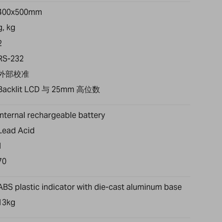
400x500mm
g, kg
2
RS-232
外部校准
Backlit LCD 与 25mm 高位数
Internal rechargeable battery
Lead Acid
1
70
ABS plastic indicator with die-cast aluminum base
13kg