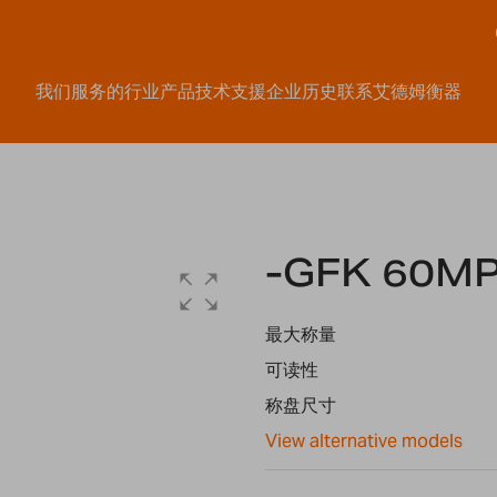
我们服务的行业
产品
技术支援
企业历史
联系艾德姆衡器
-GFK 60M
最大称量
可读性
称盘尺寸
View alternative models