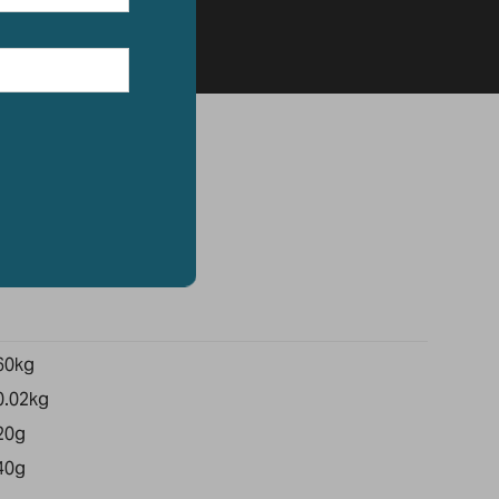
60kg
0.02kg
20g
40g