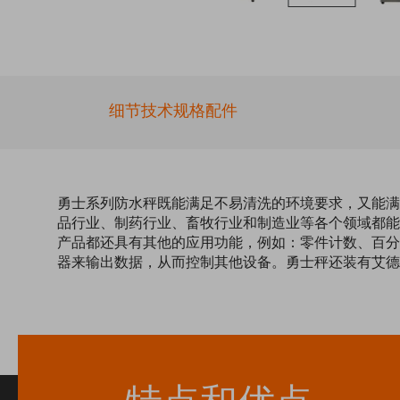
Skip
to
the
beginning
of
细节
技术规格
配件
the
images
gallery
勇士系列防水秤既能满足不易清洗的环境要求，又能满足
品行业、制药行业、畜牧行业和制造业等各个领域都能
产品都还具有其他的应用功能，例如：零件计数、百分
器来输出数据，从而控制其他设备。勇士秤还装有艾德