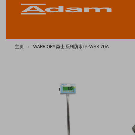
主页
WARRIOR® 勇士系列防水秤-WSK 70A
Skip
to
the
end
of
the
images
gallery