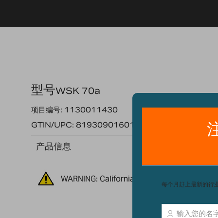
型号
WSK 70a
项目编号: 1130011430
GTIN/UPC: 819309016014
产品信息
WARNING: California Residents - Propositio