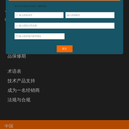
+ 86 (27) 59420391
sales@adamequipment.com.cn
法律和隐私权法
可持续性
关于艾德姆
品保修期
术语表
技术产品支持
成为一名经销商
法规与合规
中国