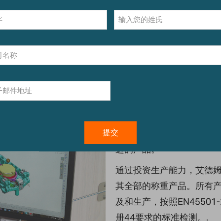
艾德姆在秤和实验室天平
正是该公司一直承诺的为
进的产品。
通过投资生产能力，艾德
其全部的称重产品。所有产品
及和生产，按照EN45501-201
册44要求的标准检测。.