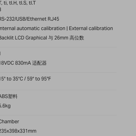
T, ti, tl.H, tl.S, tl.T
3
RS-232/USB/Ethernet RJ45
Internal automatic calibration | External calibration
Backlit LCD Graphical 与 26mm 高位数
1
18VDC 830mA 适配器
15° to 35°C / 59° to 95°F
ABS塑料
5.6kg
Chamber
235x398x331mm