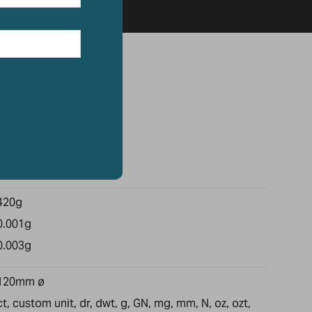
420g
0.001g
0.003g
120mm ø
ct, custom unit, dr, dwt, g, GN, mg, mm, N, oz, ozt,