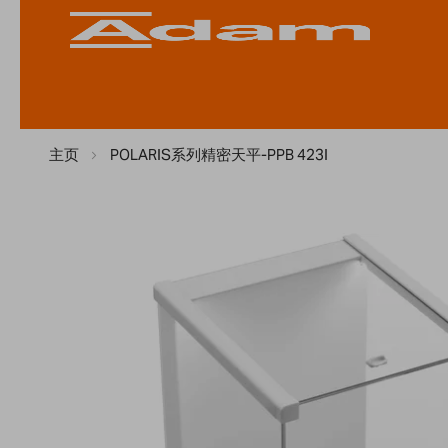
主页
POLARIS系列精密天平-PPB 423I
Skip
to
the
end
of
the
images
gallery