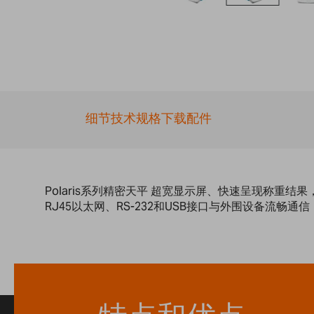
Skip
to
the
beginning
of
the
images
细节
技术规格
下载
配件
gallery
Polaris系列精密天平 超宽显示屏、快速呈现称
RJ45以太网、RS-232和USB接口与外围设备流畅