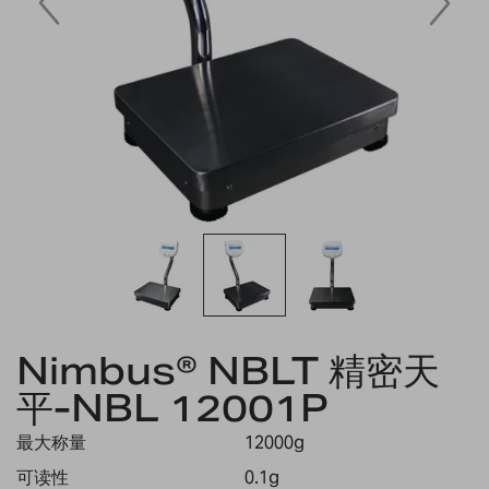
Skip
Nimbus® NBLT 精密天
to
the
平-NBL 12001P
beginning
of
最大称量
12000g
the
images
可读性
0.1g