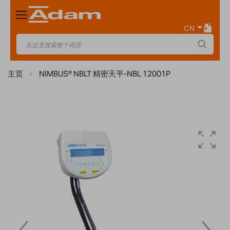
Toggle
Nav
CN
主页
NIMBUS® NBLT 精密天平-NBL 12001P
Skip
to
the
end
of
the
images
gallery