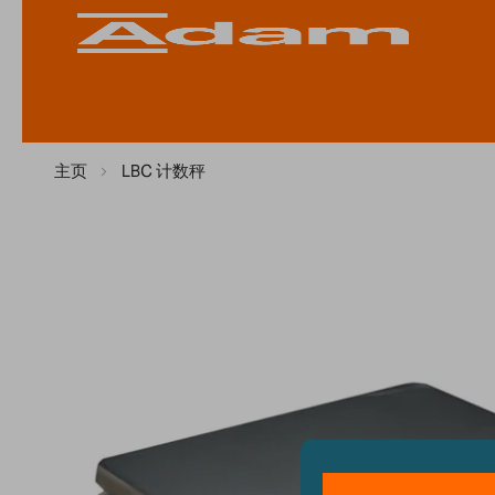
主页
LBC 计数秤
Skip
to
the
end
of
the
images
gallery