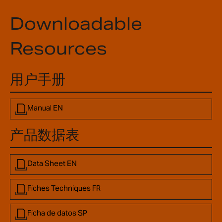
Downloadable
Resources
用户手册
Manual EN
产品数据表
Data Sheet EN
Fiches Techniques FR
Ficha de datos SP