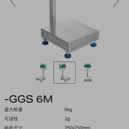
Skip
to
-GGS 6M
the
beginning
最大称量
6kg
of
the
可读性
2g
images
称盘尺寸
250x250mm