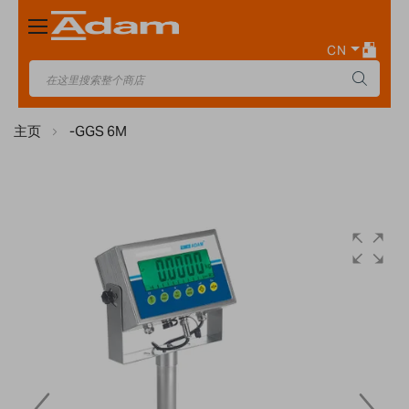
Toggle
Nav
CN
主页
-GGS 6M
Skip
to
the
end
of
the
images
gallery