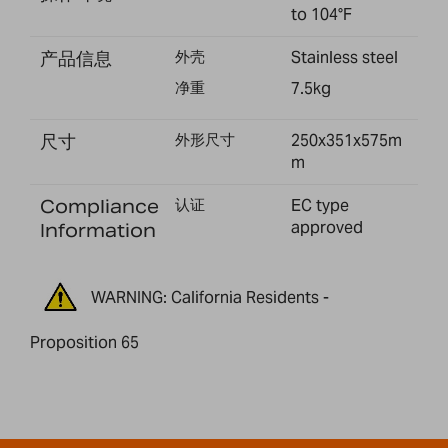
to 104°F
产品信息
外壳
Stainless steel
净重
7.5kg
尺寸
外形尺寸
250x351x575m
m
Compliance
认证
EC type
approved
Information
WARNING: California Residents -
Proposition 65