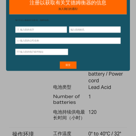
Specification
称重单位
g, kg
s
稳定时间
2
接口
RS-232
校准
外部校准
展示器
Backlit LCD 与
40mm 高位数
电源
电源
Internal
rechargeable
battery / Power
cord
电池类型
Lead Acid
Number of
1
batteries
电池持续供电最
120
长时间（小时）
操作环境
工作温度
0° to 40°C / 32°