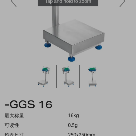
Tap and hold to zoom
Skip
to
-GGS 16
the
beginning
最大称量
16kg
of
the
可读性
0.5g
images
称盘尺寸
250x250mm