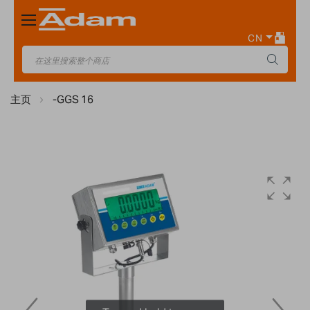
Toggle
Nav
CN
主页
-GGS 16
Skip
to
the
end
of
the
images
gallery