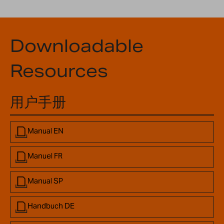
Downloadable
Resources
用户手册
Manual EN
Manuel FR
Manual SP
Handbuch DE