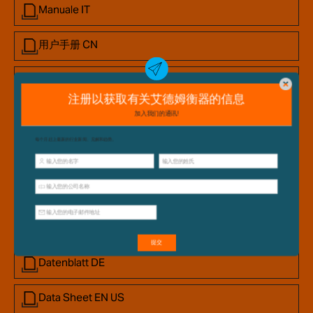
Manuale IT
用户手册 CN
Manual EN US
产品数据表
Data Sheet EN
Fiches Techniques FR
Ficha de datos SP
Datenblatt DE
Data Sheet EN US