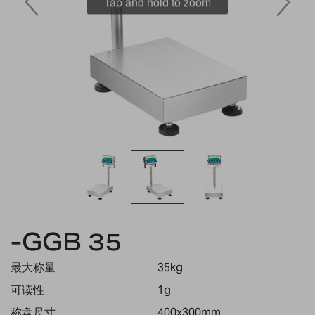
Tap and hold to zoom
Skip
to
-GGB 35
the
beginning
最大称量
35kg
of
the
可读性
1g
images
称盘尺寸
400x300mm