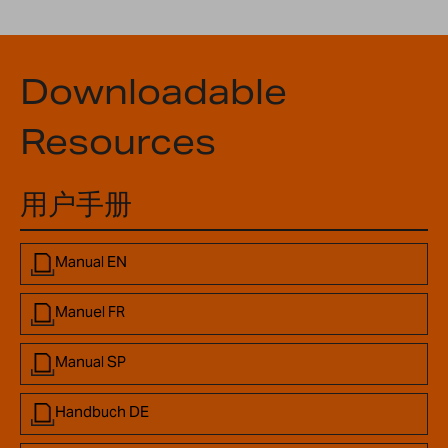
Downloadable
Resources
用户手册
Manual EN
Manuel FR
Manual SP
Handbuch DE