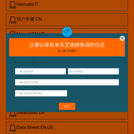
Manuale IT
用户手册 CN
Manual EN US
产品数据表
Data Sheet EN
Fiches Techniques FR
Ficha de datos SP
Datenblatt DE
Data Sheet EN US