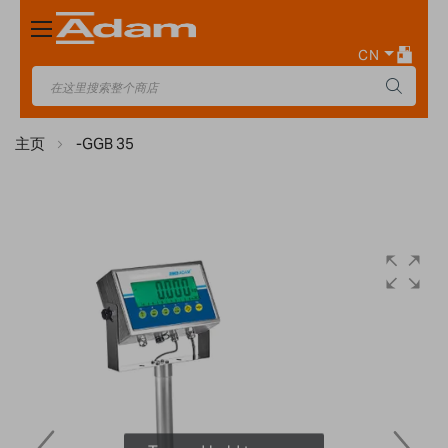
Toggle
Nav
CN
主页
-GGB 35
Skip
to
the
end
of
the
images
gallery