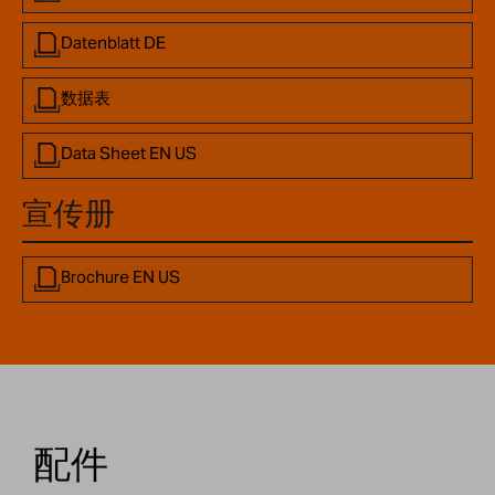
Datenblatt DE
数据表
Data Sheet EN US
宣传册
Brochure EN US
配件