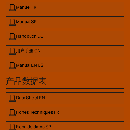
Manuel FR
Manual SP
Handbuch DE
用户手册 CN
Manual EN US
产品数据表
Data Sheet EN
Fiches Techniques FR
Ficha de datos SP