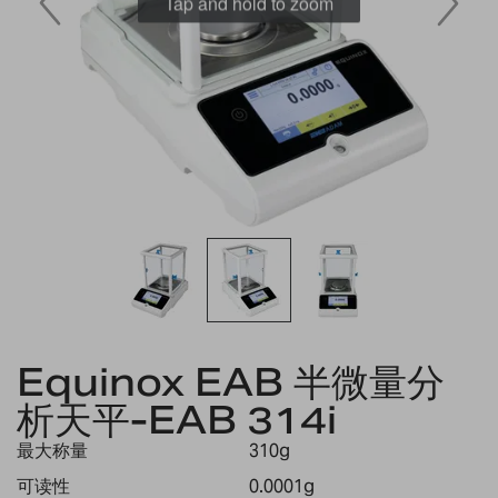
Tap and hold to zoom
Skip
to
Equinox EAB 半微量分
the
析天平-EAB 314i
beginning
of
最大称量
310g
the
images
可读性
0.0001g