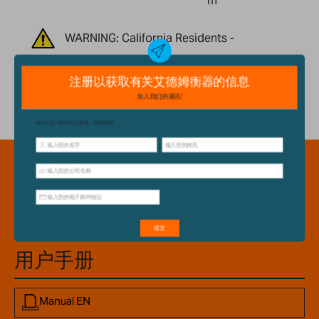
m
WARNING: California Residents -
Proposition 65
Downloadable
Resources
用户手册
Manual EN