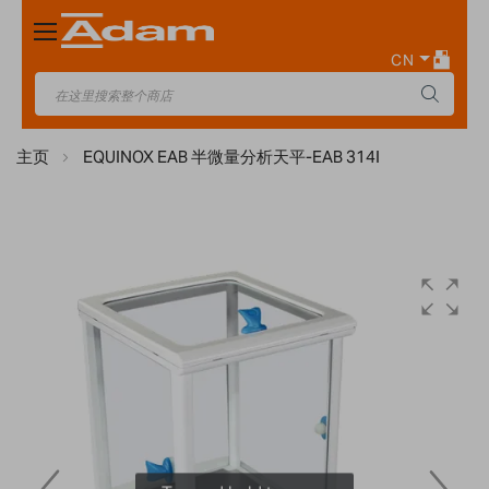
Toggle
Nav
CN
主页
EQUINOX EAB 半微量分析天平-EAB 314I
Skip
to
the
end
of
the
images
gallery