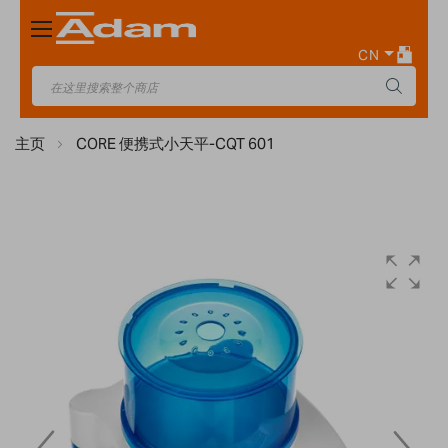
Toggle
Nav
CN
主页
CORE 便携式小天平-CQT 601
Skip
to
the
end
of
the
images
gallery