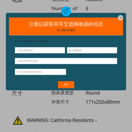
Number of
6
batteries
电源
12VAC 150mA
适配器 / 6 x AA
batteries
操作环境
工作温度
0° to 40°C / 32°
to 104°F
产品信息
外壳
ABS塑料
净重
1kg
尺寸
防风罩类型
Round
外形尺寸
171x250x80mm
WARNING: California Residents -