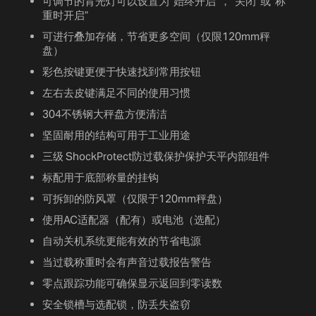
可调节的背光灯可以设置为“始终开启”，“关闭”或“称
重时开启”
可进行叠加存储，节省更多空间（仅限120mm秤
盘）
彩色按键更便于快速找到常用按钮
左右去皮键满足不同的使用习惯
304不锈钢大秤盘方便清洁
坚固耐用的结构可用于工业用途
三级 ShockProtect防过载保护保护天平内部组件
标配用于底部称量的挂钩
可拆卸的防风罩（仅限于120mm秤盘）
使用AC适配器（配有）或电池（选配）
自动关机系统更能有效的节省电源
当过载称重时会有声音过载报告警告
零点跟踪功能可确保显示返回到零读数
安全锁槽与选配锁，防丢失盗窃