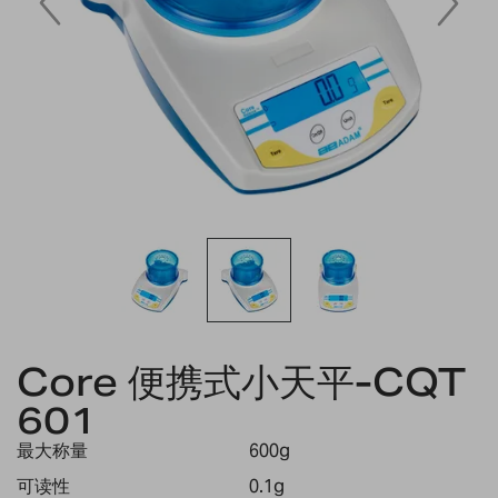
Skip
to
Core 便携式小天平-CQT
the
601
beginning
of
最大称量
600g
the
images
可读性
0.1g