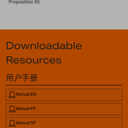
Proposition 65
Downloadable
Resources
用户手册
Manual EN
Manuel FR
Manual SP