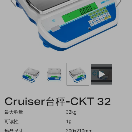
Skip
to
Cruiser台秤-CKT 32
the
beginning
最大称量
32kg
of
the
可读性
1g
images
称盘尺寸
300x210mm