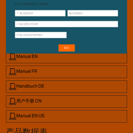
Downloadable
Resources
用户手册
Manual EN
Manuel FR
Handbuch DE
用户手册 CN
Manual EN US
产品数据表