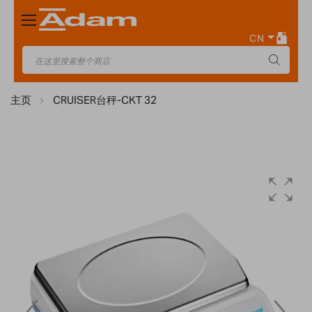
Toggle
Nav
CN
主页
CRUISER台秤-CKT 32
Skip
to
the
end
of
the
images
gallery