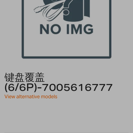
Skip
键盘覆盖
to
the
(6/6P)-7005616777
beginning
of
View alternative models
the
images
gallery