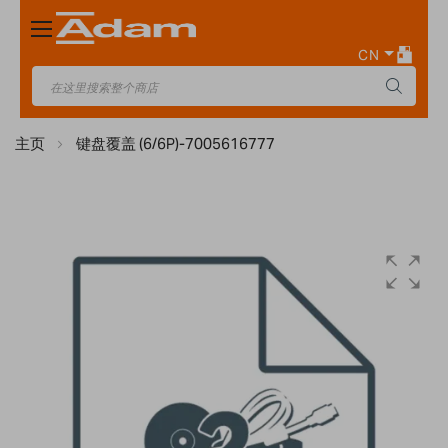
Toggle
Nav
CN
主页
键盘覆盖 (6/6P)-7005616777
Skip
to
the
end
of
the
images
gallery