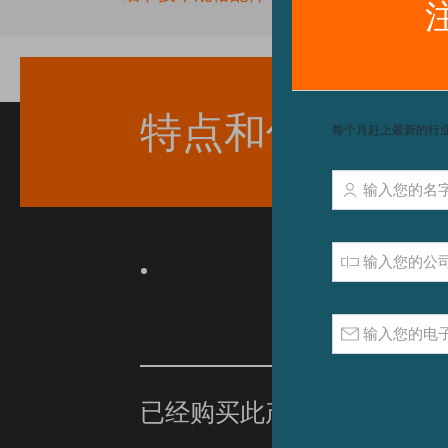
beginning
of
the
images
gallery
特点和优点
已经购买此产品？
单击此处