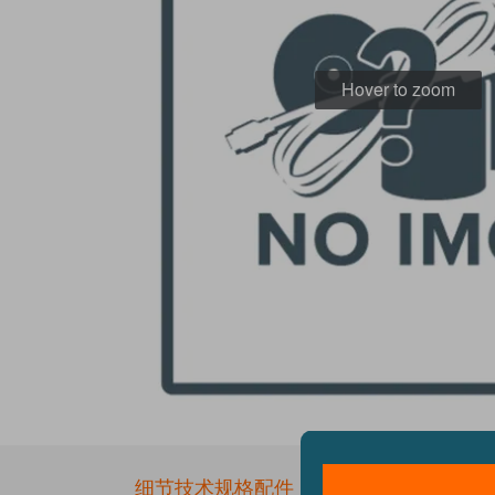
Hover to zoom
Skip
to
the
细节
技术规格
配件