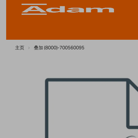
主页
叠加 (8000)-700560095
Skip
to
the
end
of
the
images
gallery