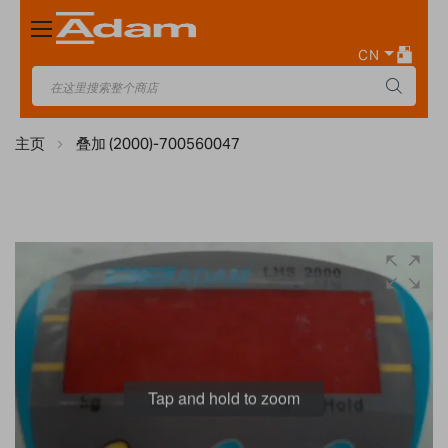
Toggle
Nav
CN
主页
叠加 (2000)-700560047
Skip
to
the
end
of
the
images
Tap and hold to zoom
gallery