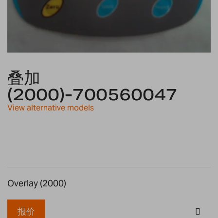
Skip
to
叠加
the
(2000)-700560047
beginning
of
View alternative models
the
images
gallery
Overlay (2000)
报价