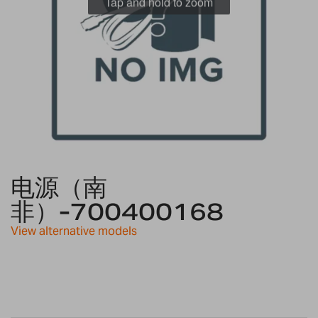
Tap and hold to zoom
Skip
to
电源（南
the
非）-700400168
beginning
of
View alternative models
the
images
gallery