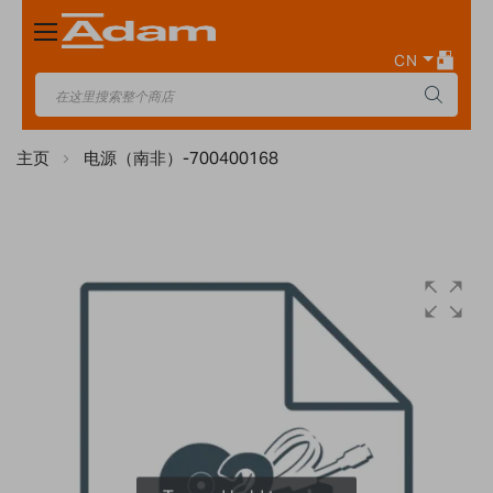
Toggle
Nav
CN
主页
电源（南非）-700400168
Skip
to
the
end
of
the
images
gallery