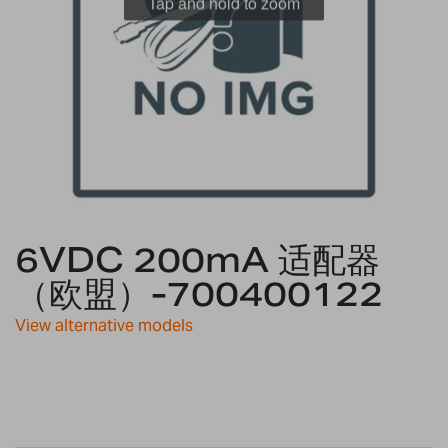
Tap and hold to zoom
Skip
6VDC 200mA 适配器
to
the
（欧盟）-700400122
beginning
of
View alternative models
the
images
gallery