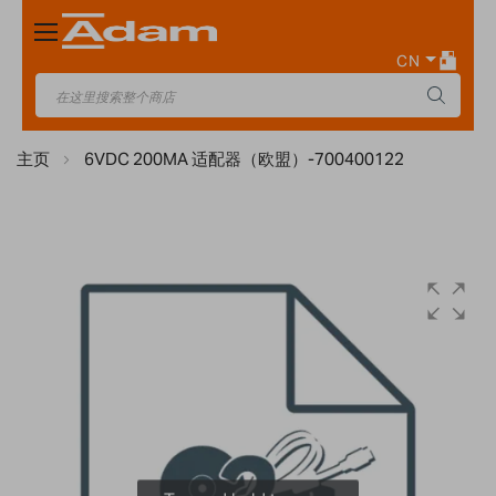
Toggle
Nav
CN
主页
6VDC 200MA 适配器（欧盟）-700400122
Skip
to
the
end
of
the
images
gallery