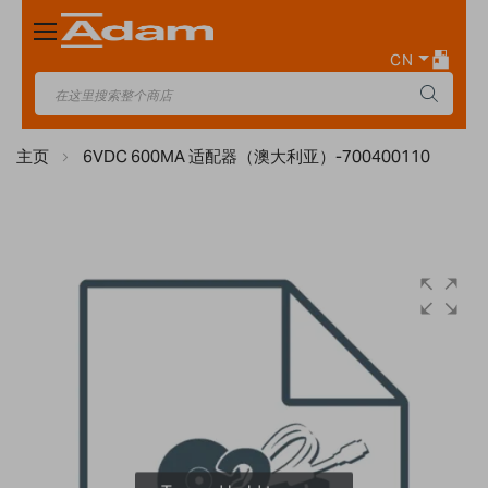
Toggle
Nav
CN
主页
6VDC 600MA 适配器（澳大利亚）-700400110
Skip
to
the
end
of
the
images
gallery