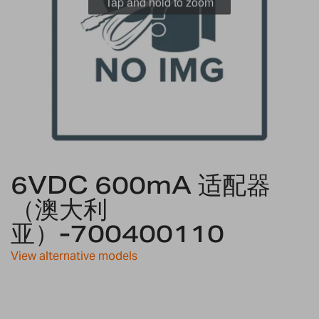
Tap and hold to zoom
Skip
6VDC 600mA 适配器
to
the
（澳大利
beginning
亚）-700400110
of
the
images
View alternative models
gallery