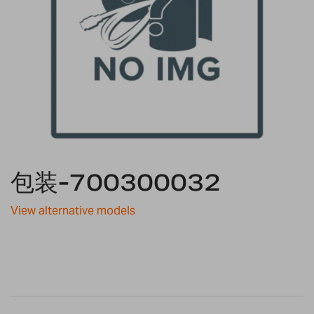
Skip
包装-700300032
to
the
beginning
View alternative models
of
the
images
gallery