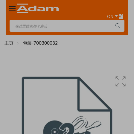
Toggle
Nav
CN
主页
包装-700300032
Skip
to
the
end
of
the
images
gallery