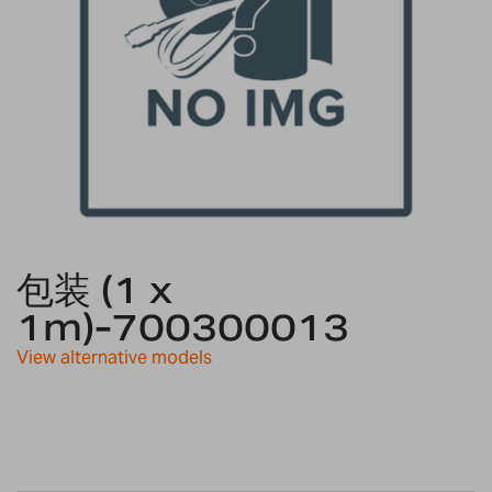
Skip
to
包装 (1 x
the
1m)-700300013
beginning
of
View alternative models
the
images
gallery