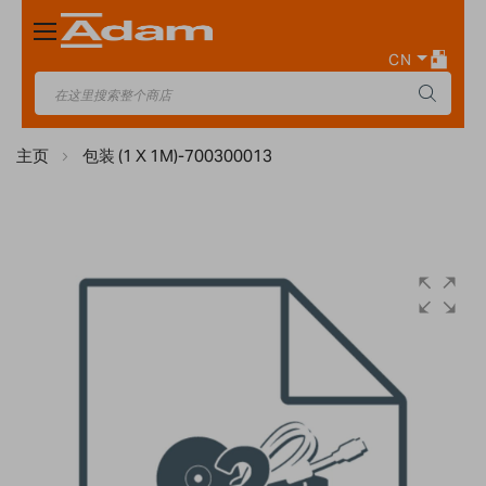
Toggle
Nav
CN
主页
包装 (1 X 1M)-700300013
Skip
to
the
end
of
the
images
gallery