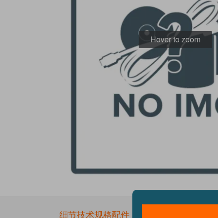
Hover to zoom
Skip
to
the
细节
技术规格
配件