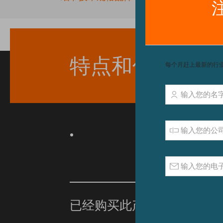
beginning
of
the
images
gallery
特点和优点
已经购买此产品？
单击此处