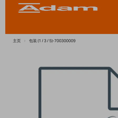
主页
包装 (1 / 3 / 5)-700300009
Skip
to
the
end
of
the
images
gallery