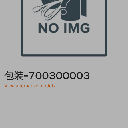
Skip
to
包装-700300003
the
beginning
View alternative models
of
the
images
gallery