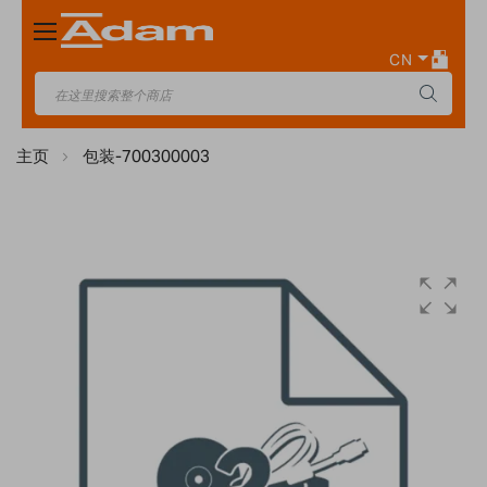
Toggle
Nav
CN
主页
包装-700300003
Skip
to
the
end
of
the
images
gallery