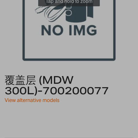
Tap and hold to zoom
Skip
覆盖层 (MDW
to
the
300L)-700200077
beginning
of
View alternative models
the
images
gallery