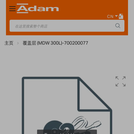
Toggle
Nav
CN
主页
覆盖层 (MDW 300L)-700200077
Skip
to
the
end
of
the
images
gallery