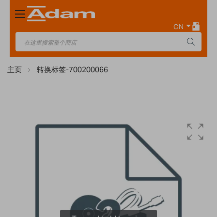
Toggle
Nav
CN
主页
转换标签-700200066
Skip
to
the
end
of
the
images
gallery