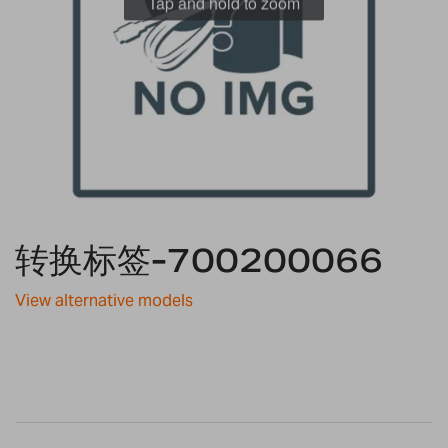
Tap and hold to zoom
Skip
转换标签-700200066
to
the
beginning
View alternative models
of
the
images
gallery