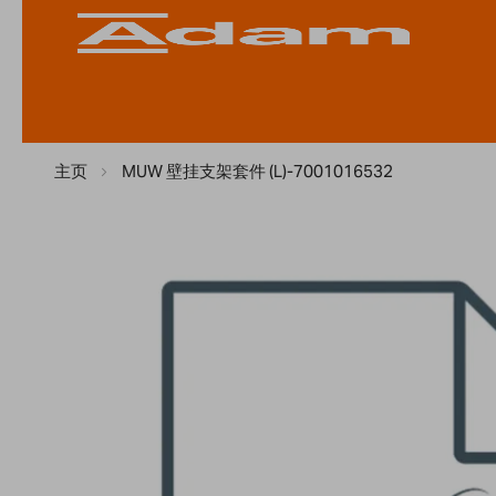
主页
MUW 壁挂支架套件 (L)-7001016532
Skip
to
the
end
of
the
images
gallery