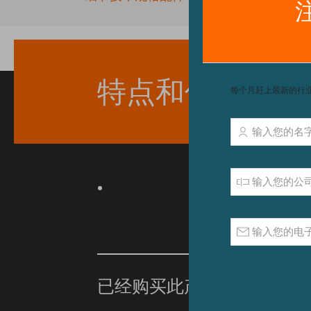
beginning
of
the
images
gallery
特点和优点
已经购买此产品？
单击此处