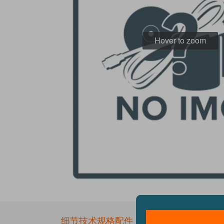
Hover to zoom
Skip
to
the
细节
技术规格
配件