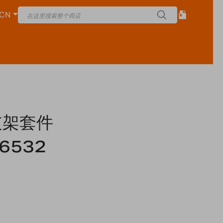
CN
支架套件
16532