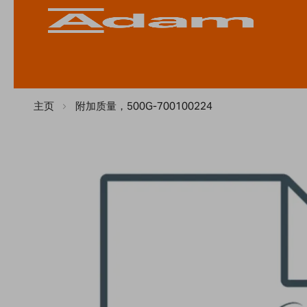
主页
附加质量，500G-700100224
Skip
to
the
end
of
the
images
gallery