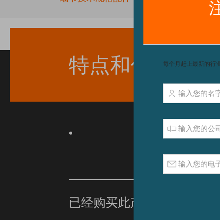
beginning
of
the
images
gallery
特点和优点
已经购买此产品？
单击此处