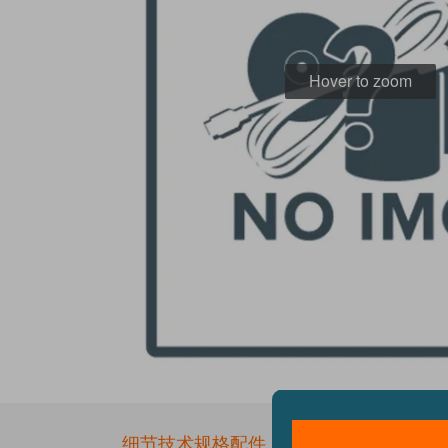
Hover to zoom
Skip
to
the
细节
技术规格
配件