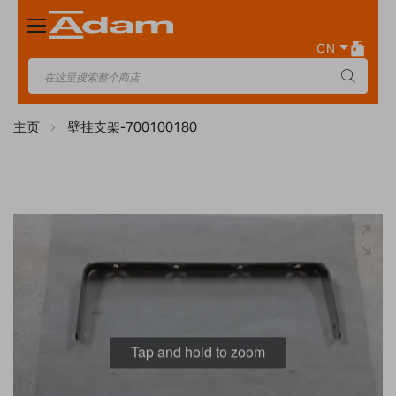
Toggle
Nav
CN
主页
壁挂支架-700100180
Skip
to
the
end
of
the
images
Tap and hold to zoom
gallery