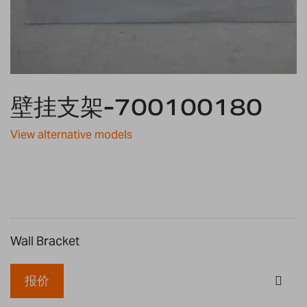
Skip
壁挂支架-700100180
to
the
beginning
View alternative models
of
the
images
gallery
Wall Bracket
报价