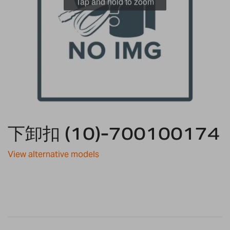
Tap and hold to zoom
Skip
下卸扣 (10)-700100174
to
the
beginning
View alternative models
of
the
images
gallery