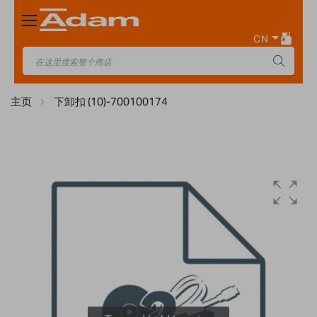
Toggle
Nav
CN
主页
下卸扣 (10)-700100174
Skip
to
the
end
of
the
images
gallery