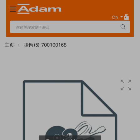
Toggle
Nav
CN
主页
挂钩 (5)-700100168
Skip
to
the
end
of
the
images
gallery