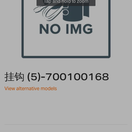
Tap and hold to zoom
Skip
挂钩 (5)-700100168
to
the
beginning
View alternative models
of
the
images
gallery