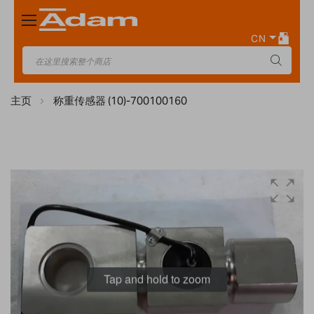
Toggle
Nav
CN
主页
称重传感器 (10)-700100160
Skip
to
the
end
of
the
images
Tap and hold to zoom
gallery