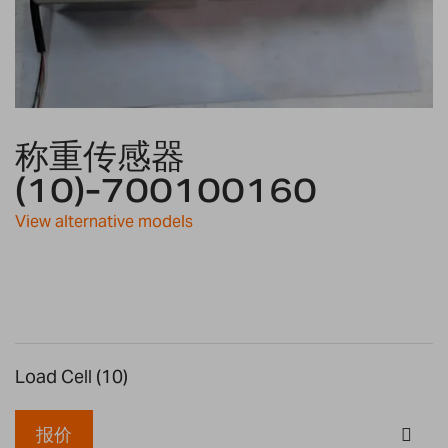
Skip
称重传感器
to
the
(10)-700100160
beginning
of
View alternative models
the
images
gallery
Load Cell (10)
报价