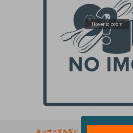
Hover to zoom
Skip
to
the
细节
技术规格
配件