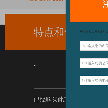
beginning
of
the
images
gallery
特点和优点
已经购买此产品？
单击此处