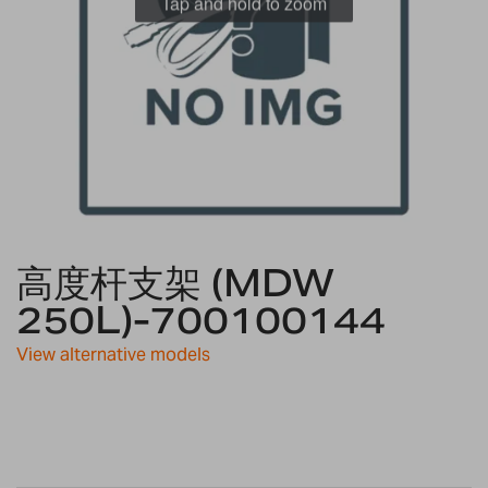
Tap and hold to zoom
Skip
高度杆支架 (MDW
to
the
250L)-700100144
beginning
of
View alternative models
the
images
gallery