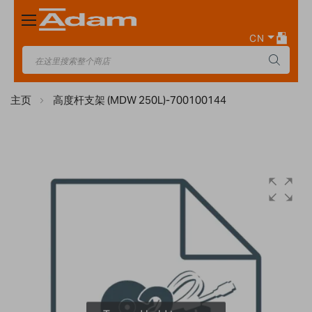
Toggle
Nav
CN
主页
高度杆支架 (MDW 250L)-700100144
Skip
to
the
end
of
the
images
gallery